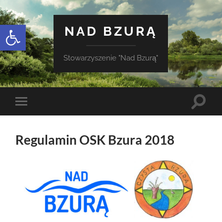
Otwórz pasek narzędzi
NAD BZURĄ
Stowarzyszenie "Nad Bzurą"
Toggle
Toggle
search
mobile
field
menu
Regulamin OSK Bzura 2018