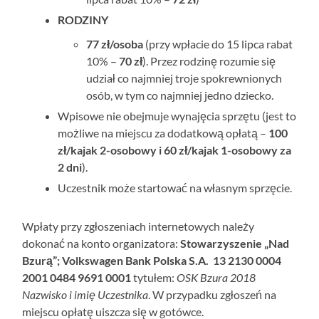
RODZINY
77 zł/osoba
(przy wpłacie do 15 lipca rabat
10% –
70 zł
). Przez rodzinę rozumie się
udział co najmniej troje spokrewnionych
osób, w tym co najmniej jedno dziecko.
Wpisowe nie obejmuje wynajęcia sprzętu (jest to
możliwe na miejscu za dodatkową opłatą –
100
zł/kajak 2-osobowy i 60 zł/kajak 1-osobowy za
2 dni
).
Uczestnik może startować na własnym sprzęcie.
Wpłaty przy zgłoszeniach internetowych należy
dokonać na konto organizatora:
Stowarzyszenie „Nad
Bzurą”; Volkswagen Bank Polska S.A. 13 2130 0004
2001 0484 9691 0001
tytułem:
OSK Bzura 2018
Nazwisko i imię Uczestnika
. W przypadku zgłoszeń na
miejscu opłatę uiszcza się w gotówce.