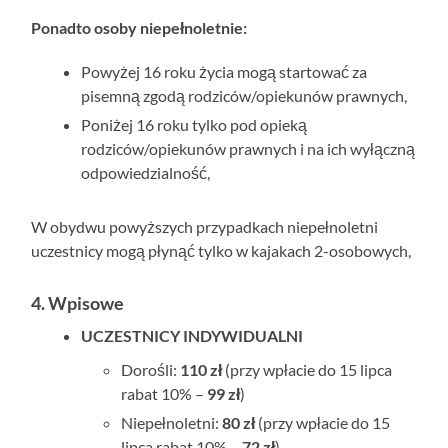
Ponadto osoby niepełnoletnie:
Powyżej 16 roku życia mogą startować za
pisemną zgodą rodziców/opiekunów prawnych,
Poniżej 16 roku tylko pod opieką
rodziców/opiekunów prawnych i na ich wyłączną
odpowiedzialność,
W obydwu powyższych przypadkach niepełnoletni
uczestnicy mogą płynąć tylko w kajakach 2-osobowych,
4. Wpisowe
UCZESTNICY INDYWIDUALNI
Dorośli:
110 zł
(przy wpłacie do 15 lipca
rabat 10% –
99 zł
)
Niepełnoletni:
80 zł
(przy wpłacie do 15
lipca rabat 10% –
72 zł
)