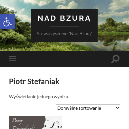
Otwórz pasek narzędzi
NAD BZURĄ
Stowarzyszenie "Nad Bzurą"
Toggle
Toggle
search
mobile
field
menu
Piotr Stefaniak
Wyświetlanie jednego wyniku