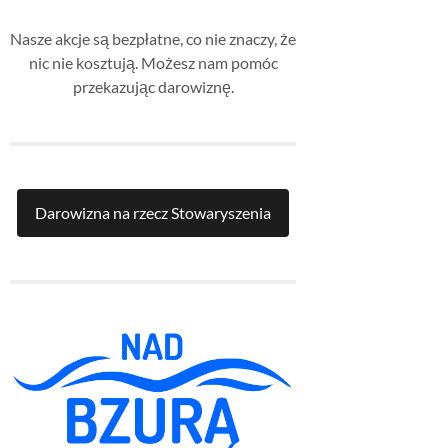
Nasze akcje są bezpłatne, co nie znaczy, że
nic nie kosztują. Możesz nam pomóc
przekazując darowiznę.
Darowizna na rzecz Stowaryszenia