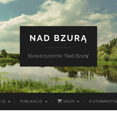
NAD BZURĄ
Stowarzyszenie "Nad Bzurą"
CJE
PUBLIKACJE
SKLEP
O STOWARZYS