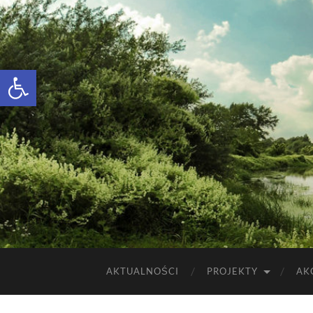
Otwórz pasek narzędzi
AKTUALNOŚCI
PROJEKTY
AK