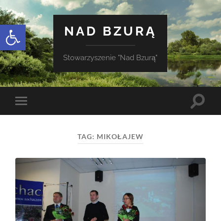
Otwórz pasek narzędzi
NAD BZURĄ
Stowarzyszenie "Nad Bzurą"
Toggle
Toggle
search
mobile
field
menu
TAG:
MIKOŁAJEW