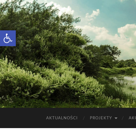
Otwórz pasek narzędzi
AKTUALNOŚCI
PROJEKTY
AK