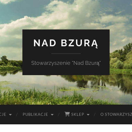
NAD BZURĄ
Stowarzyszenie "Nad Bzurą"
CJE
PUBLIKACJE
SKLEP
O STOWARZYS