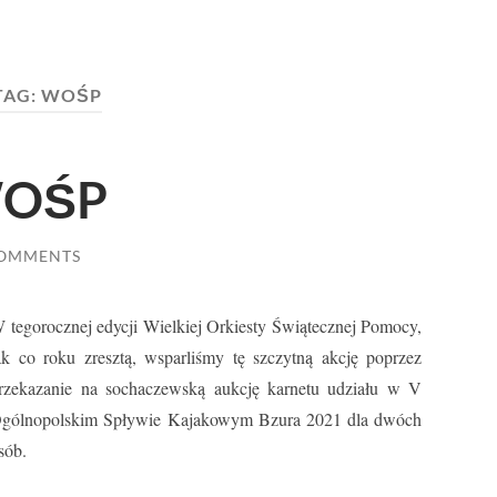
TAG:
WOŚP
WOŚP
COMMENTS
 tegorocznej edycji Wielkiej Orkiesty Świątecznej Pomocy,
ak co roku zresztą, wsparliśmy tę szczytną akcję poprzez
rzekazanie na sochaczewską aukcję karnetu udziału w V
gólnopolskim Spływie Kajakowym Bzura 2021 dla dwóch
sób.