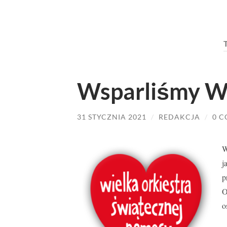
Wsparliśmy 
31 STYCZNIA 2021
/
REDAKCJA
/
0 
W
j
p
O
o