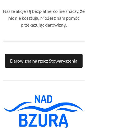
Nasze akcje są bezpłatne, co nie znaczy, że
nic nie kosztują. Możesz nam pomóc
przekazując darowiznę.
Darowizna na rzecz Stowaryszenia