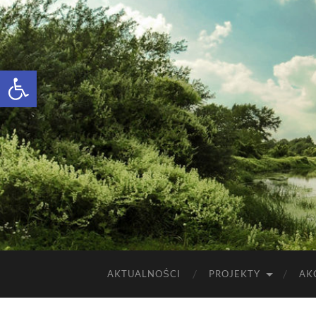
Otwórz pasek narzędzi
AKTUALNOŚCI
PROJEKTY
AK