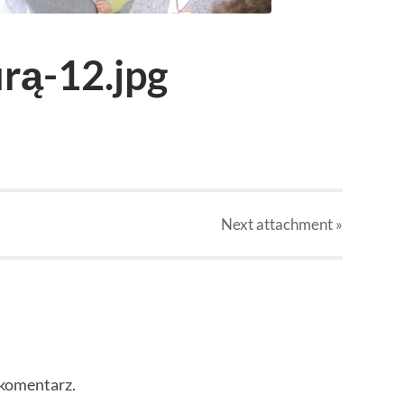
rą-12.jpg
Next
attachment
»
 komentarz.