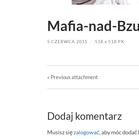
Mafia-nad-Bzu
5 CZERWCA 2015
/
518
x
518 PX
« Previous
attachment
Dodaj komentarz
Musisz się
zalogować
, aby móc dodać