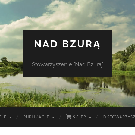
NAD BZURĄ
Stowarzyszenie "Nad Bzurą"
CJE
PUBLIKACJE
SKLEP
O STOWARZYS