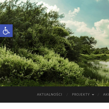
Otwórz pasek narzędzi
AKTUALNOŚCI
PROJEKTY
AK