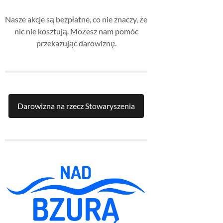
Nasze akcje są bezpłatne, co nie znaczy, że
nic nie kosztują. Możesz nam pomóc
przekazując darowiznę.
Darowizna na rzecz Stowaryszenia