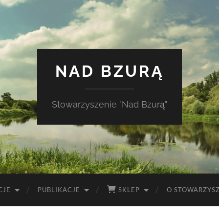
NAD BZURĄ
Stowarzyszenie "Nad Bzurą"
CJE
PUBLIKACJE
SKLEP
O STOWARZYS