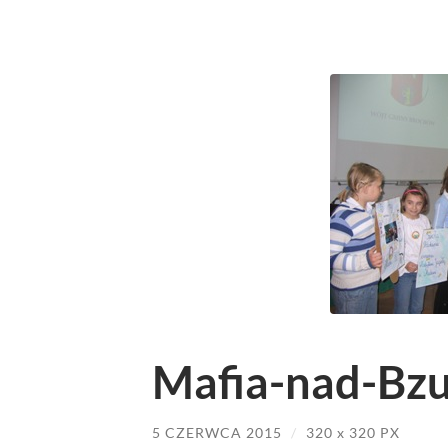
Mafia-nad-Bzu
5 CZERWCA 2015
/
320
x
320 PX