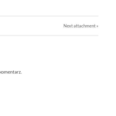
Next
attachment
»
 komentarz.