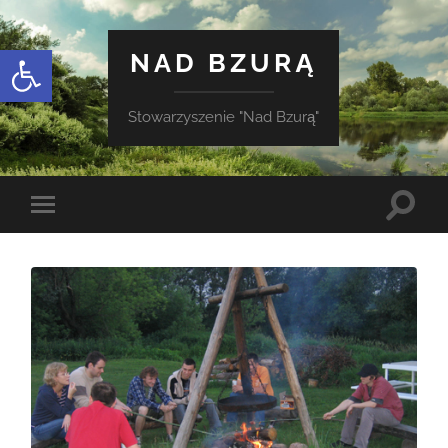
Otwórz pasek narzędzi
NAD BZURĄ
Stowarzyszenie "Nad Bzurą"
Toggle
Toggle
search
mobile
field
menu