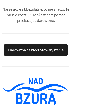
Nasze akcje są bezpłatne, co nie znaczy, że
nic nie kosztują. Możesz nam pomóc
przekazując darowiznę.
Darowizna na rzecz Stowaryszenia