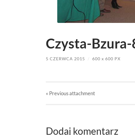
Czysta-Bzura-
5 CZERWCA 2015
/
600
x
600 PX
« Previous
attachment
Dodaj komentarz