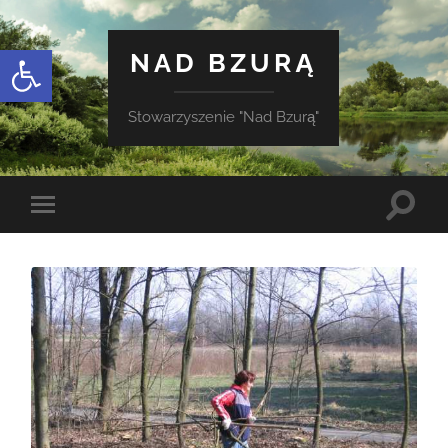
Otwórz pasek narzędzi
NAD BZURĄ
Stowarzyszenie "Nad Bzurą"
Toggle
Toggle
search
mobile
field
menu