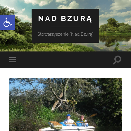
Otwórz pasek narzędzi
NAD BZURĄ
Stowarzyszenie "Nad Bzurą"
Toggle
Toggle
search
mobile
field
menu