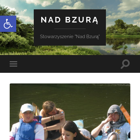
Otwórz pasek narzędzi
NAD BZURĄ
Stowarzyszenie "Nad Bzurą"
Toggle
Toggle
search
mobile
field
menu