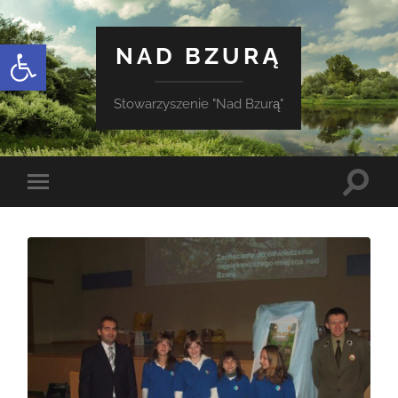
Otwórz pasek narzędzi
NAD BZURĄ
Stowarzyszenie "Nad Bzurą"
Toggle
Toggle
search
mobile
field
menu