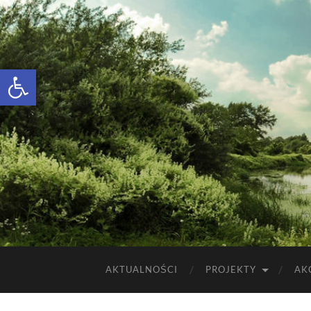
Otwórz pasek narzędzi
AKTUALNOŚCI
PROJEKTY
AK