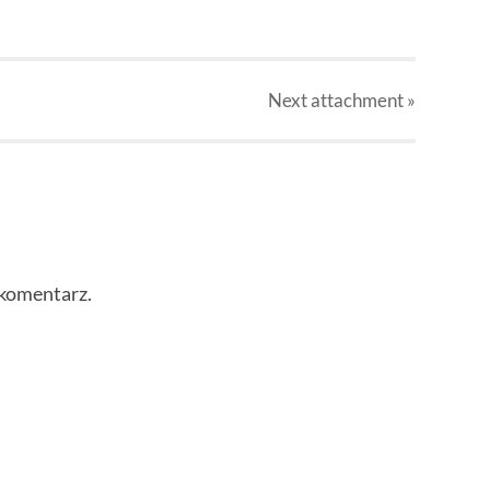
Next
attachment
»
 komentarz.