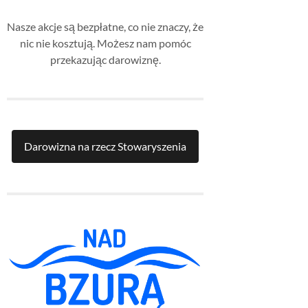
Nasze akcje są bezpłatne, co nie znaczy, że
nic nie kosztują. Możesz nam pomóc
przekazując darowiznę.
Darowizna na rzecz Stowaryszenia