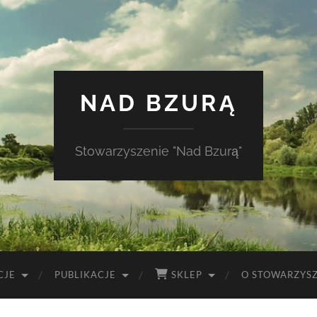
NAD BZURĄ
Stowarzyszenie "Nad Bzurą"
CJE
PUBLIKACJE
SKLEP
O STOWARZYS