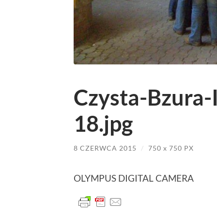
Czysta-Bzura-I
18.jpg
8 CZERWCA 2015
/
750
x
750 PX
OLYMPUS DIGITAL CAMERA