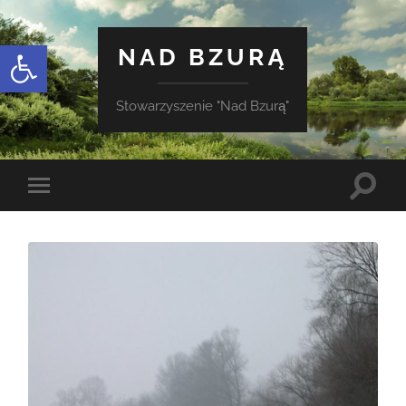
Otwórz pasek narzędzi
NAD BZURĄ
Stowarzyszenie "Nad Bzurą"
Toggle
Toggle
search
mobile
field
menu