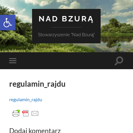
Otwórz pasek narzędzi
NAD BZURĄ
Stowarzyszenie "Nad Bzurą"
Toggle
Toggle
search
mobile
field
menu
regulamin_rajdu
regulamin_rajdu
Dodaj komentarz