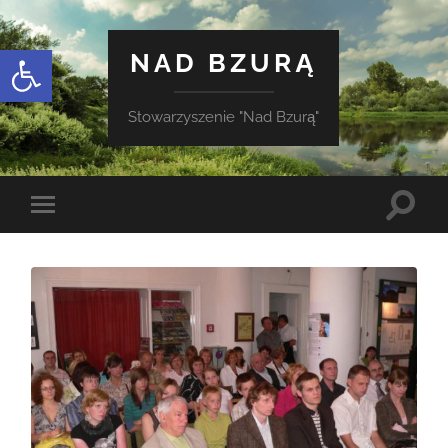
Otwórz pasek narzędzi
NAD BZURĄ
Stowarzyszenie "Nad Bzurą"
Toggle
Toggle
search
mobile
field
menu