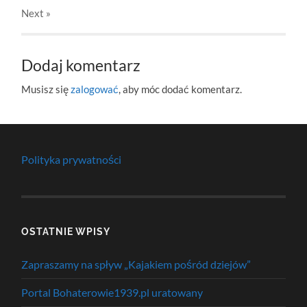
Next
»
Dodaj komentarz
Musisz się
zalogować
, aby móc dodać komentarz.
Polityka prywatności
OSTATNIE WPISY
Zapraszamy na spływ „Kajakiem pośród dziejów”
Portal Bohaterowie1939.pl uratowany