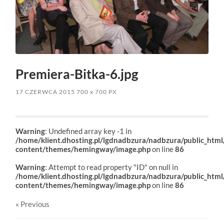
Premiera-Bitka-6.jpg
17 CZERWCA 2015
700
x
700 PX
Warning
: Undefined array key -1 in
/home/klient.dhosting.pl/lgdnadbzura/nadbzura/public_htm
content/themes/hemingway/image.php
on line
86
Warning
: Attempt to read property "ID" on null in
/home/klient.dhosting.pl/lgdnadbzura/nadbzura/public_htm
content/themes/hemingway/image.php
on line
86
« Previous