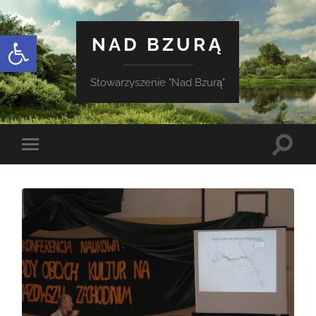
Otwórz pasek narzędzi
NAD BZURĄ
Stowarzyszenie "Nad Bzurą"
Toggle
Toggle
search
mobile
field
menu