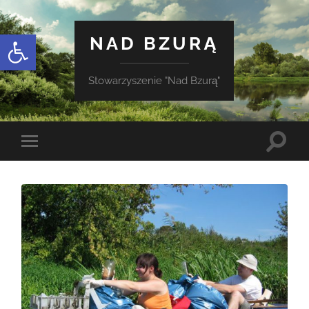
Otwórz pasek narzędzi
NAD BZURĄ
Stowarzyszenie "Nad Bzurą"
Toggle
Toggle
search
mobile
field
menu