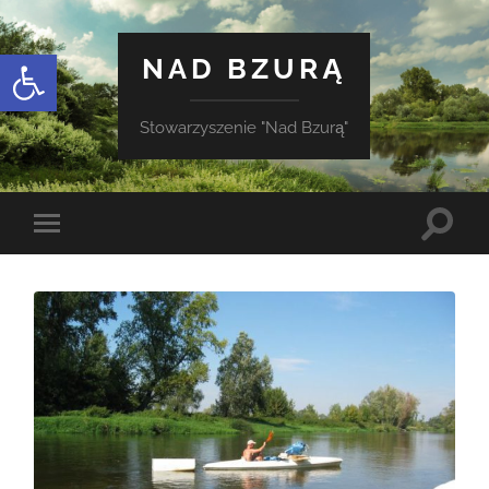
Otwórz pasek narzędzi
NAD BZURĄ
Stowarzyszenie "Nad Bzurą"
Toggle
Toggle
search
mobile
field
menu