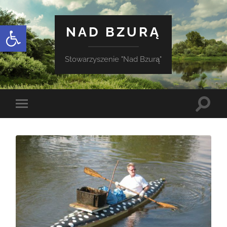
Otwórz pasek narzędzi
NAD BZURĄ
Stowarzyszenie "Nad Bzurą"
Toggle
Toggle
search
mobile
field
menu