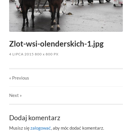
Zlot-wsi-olenderskich-1.jpg
4 LIPCA 2015
800
x
800 PX
« Previous
Next
»
Dodaj komentarz
Musisz się
zalogować
, aby móc dodać komentarz.