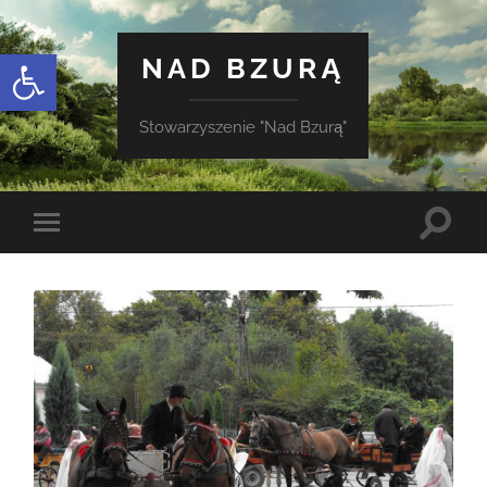
Otwórz pasek narzędzi
NAD BZURĄ
Stowarzyszenie "Nad Bzurą"
Toggle
Toggle
search
mobile
field
menu