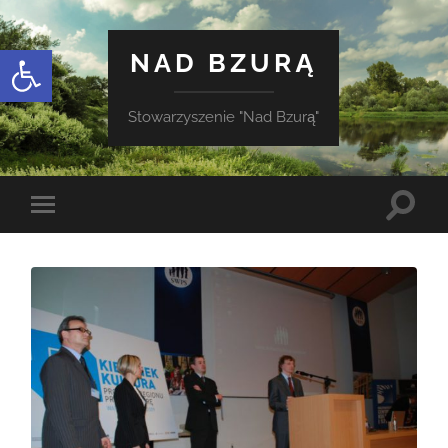
Otwórz pasek narzędzi
NAD BZURĄ
Stowarzyszenie "Nad Bzurą"
Toggle
Toggle
search
mobile
field
menu