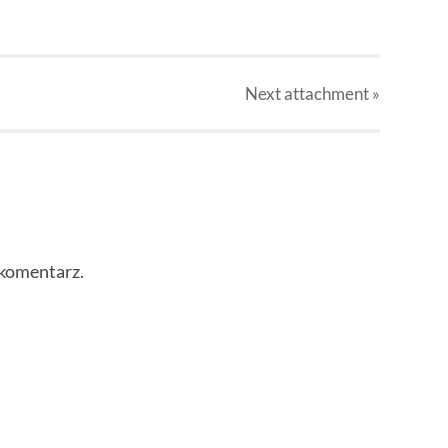
Next
attachment
»
 komentarz.