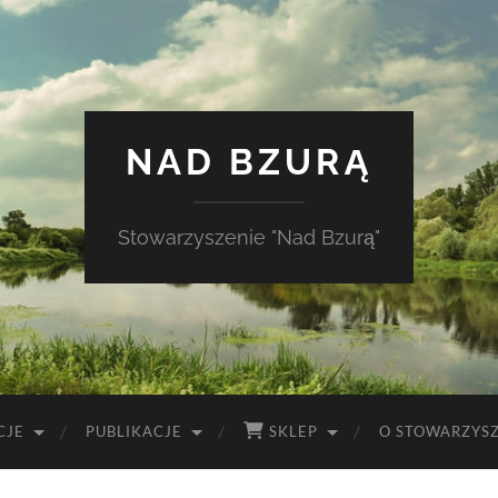
NAD BZURĄ
Stowarzyszenie "Nad Bzurą"
CJE
PUBLIKACJE
SKLEP
O STOWARZYS