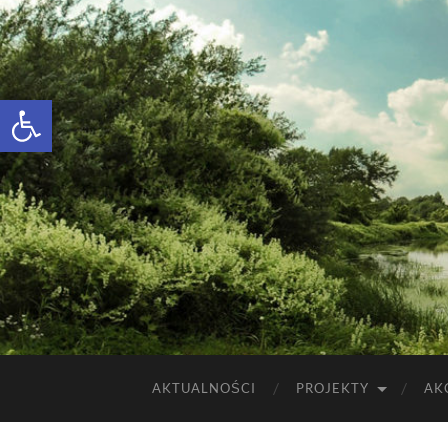
Otwórz pasek narzędzi
AKTUALNOŚCI
PROJEKTY
AK