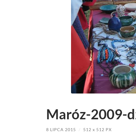
Maróz-2009-dz
8 LIPCA 2015
/
512
x
512 PX