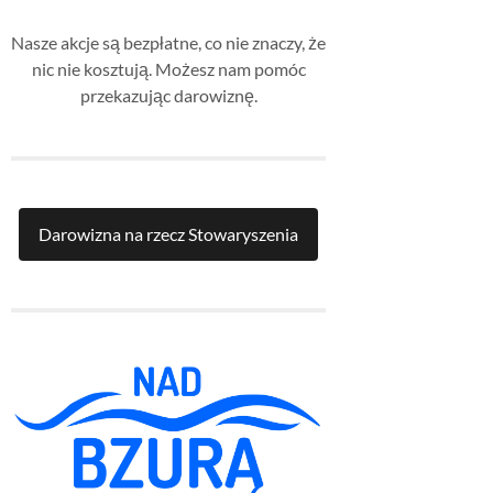
Nasze akcje są bezpłatne, co nie znaczy, że
nic nie kosztują. Możesz nam pomóc
przekazując darowiznę.
Darowizna na rzecz Stowaryszenia