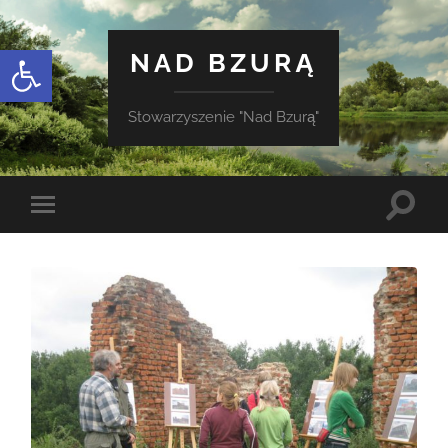
Otwórz pasek narzędzi
NAD BZURĄ
Stowarzyszenie "Nad Bzurą"
Toggle
Toggle
search
mobile
field
menu