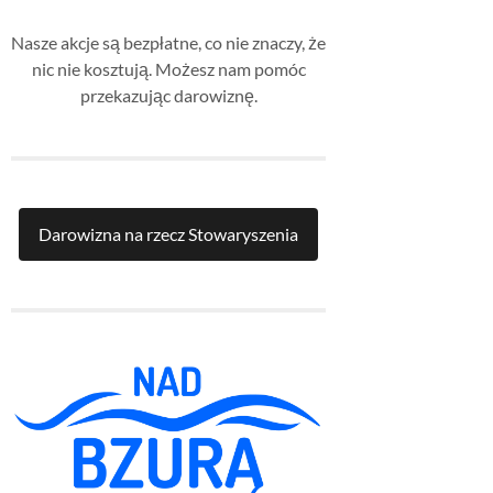
Nasze akcje są bezpłatne, co nie znaczy, że
nic nie kosztują. Możesz nam pomóc
przekazując darowiznę.
Darowizna na rzecz Stowaryszenia