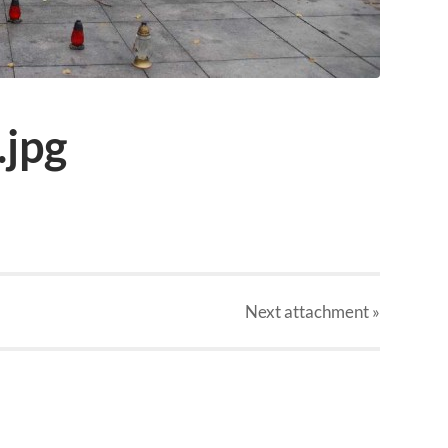
.jpg
Next
attachment
»