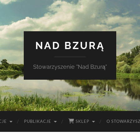
NAD BZURĄ
Stowarzyszenie "Nad Bzurą"
CJE
PUBLIKACJE
SKLEP
O STOWARZYS