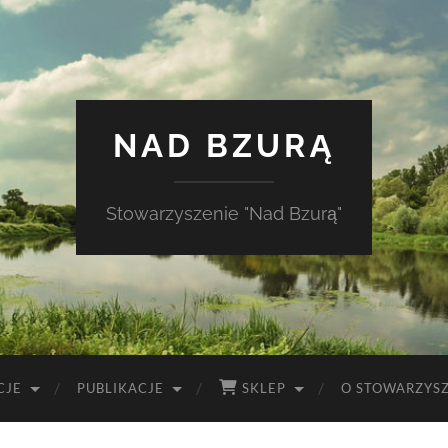
NAD BZURĄ
Stowarzyszenie "Nad Bzurą"
CJE
PUBLIKACJE
SKLEP
O STOWARZYS