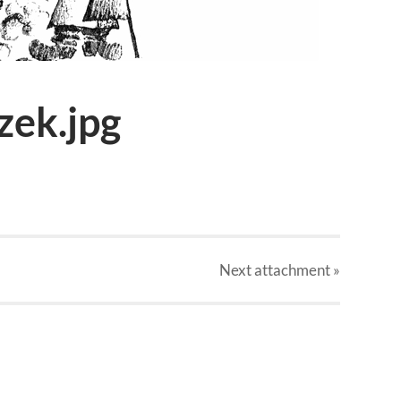
zek.jpg
Next
attachment
»