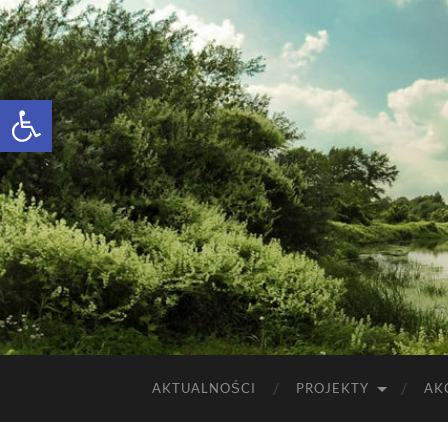
Otwórz pasek narzędzi
AKTUALNOŚCI
PROJEKTY
AK