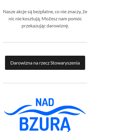
Nasze akcje są bezpłatne, co nie znaczy, że
nic nie kosztują. Możesz nam pomóc
przekazując darowiznę.
Darowizna na rzecz Stowaryszenia