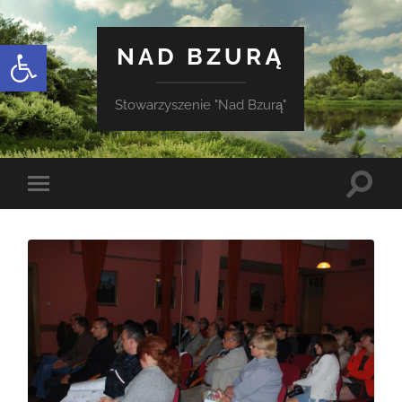
Otwórz pasek narzędzi
NAD BZURĄ
Stowarzyszenie "Nad Bzurą"
Toggle
Toggle
search
mobile
field
menu