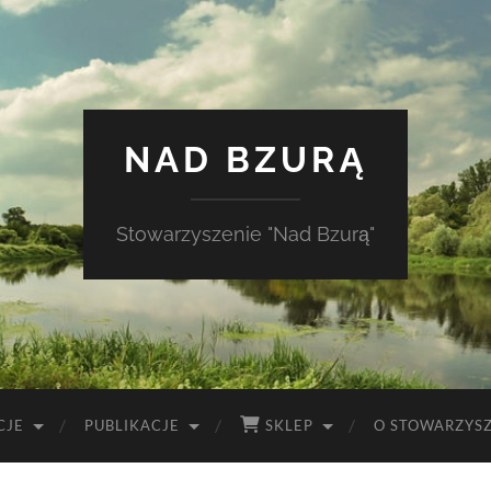
NAD BZURĄ
Stowarzyszenie "Nad Bzurą"
CJE
PUBLIKACJE
SKLEP
O STOWARZYS