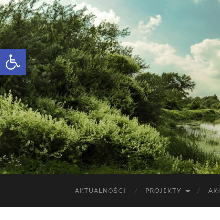
Otwórz pasek narzędzi
AKTUALNOŚCI
PROJEKTY
AK