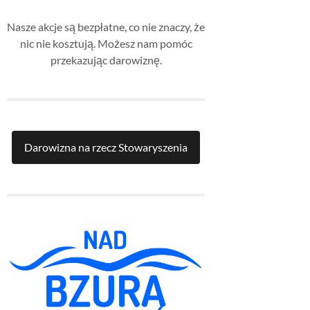
Nasze akcje są bezpłatne, co nie znaczy, że
nic nie kosztują. Możesz nam pomóc
przekazując darowiznę.
Darowizna na rzecz Stowaryszenia