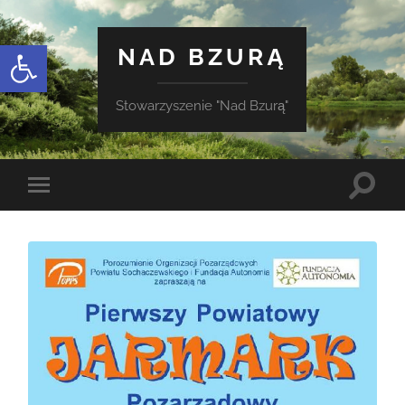
Otwórz pasek narzędzi
NAD BZURĄ
Stowarzyszenie "Nad Bzurą"
Toggle
Toggle
search
mobile
field
menu