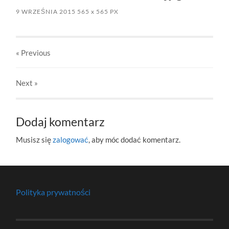
9 WRZEŚNIA 2015
565
x
565 PX
« Previous
Next
»
Dodaj komentarz
Musisz się
zalogować
, aby móc dodać komentarz.
Polityka prywatności