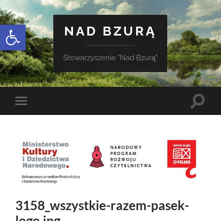
Otwórz pasek narzędzi
NAD BZURĄ
Stowarzyszenie "Nad Bzurą"
Toggle
Toggle
search
mobile
field
menu
3158_wszystkie-razem-pasek-
logo.jpg