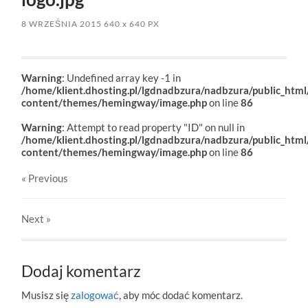
8 WRZEŚNIA 2015
640
x
640 PX
Warning
: Undefined array key -1 in
/home/klient.dhosting.pl/lgdnadbzura/nadbzura/public_htm
content/themes/hemingway/image.php
on line
86
Warning
: Attempt to read property "ID" on null in
/home/klient.dhosting.pl/lgdnadbzura/nadbzura/public_htm
content/themes/hemingway/image.php
on line
86
« Previous
Next
»
Dodaj komentarz
Musisz się
zalogować
, aby móc dodać komentarz.