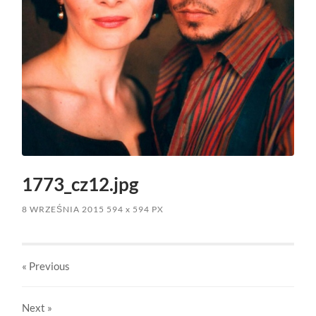
1773_cz12.jpg
8 WRZEŚNIA 2015
594
x
594 PX
« Previous
Next
»