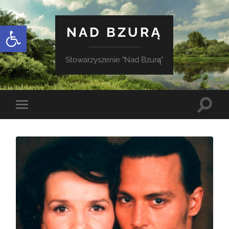
Otwórz pasek narzędzi
NAD BZURĄ
Stowarzyszenie "Nad Bzurą"
Toggle
Toggle
search
mobile
field
menu