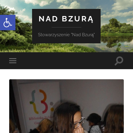
Otwórz pasek narzędzi
NAD BZURĄ
Stowarzyszenie "Nad Bzurą"
Toggle
Toggle
search
mobile
field
menu