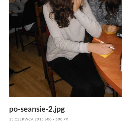
po-seansie-2.jpg
13 CZERWCA 2015
600
x
600 PX