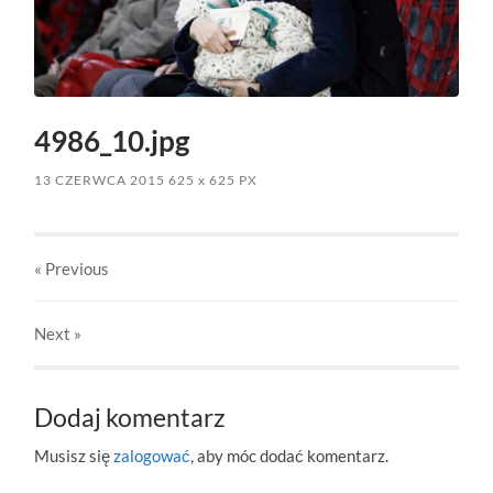
4986_10.jpg
13 CZERWCA 2015
625
x
625 PX
« Previous
Next
»
Dodaj komentarz
Musisz się
zalogować
, aby móc dodać komentarz.