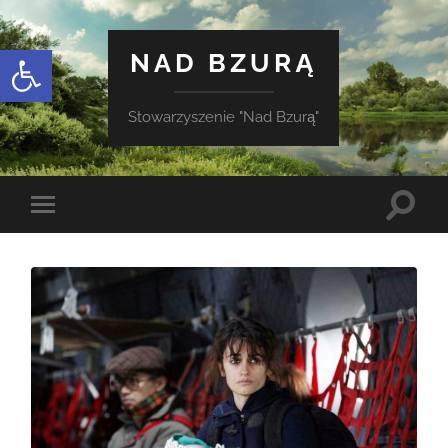
Otwórz pasek narzędzi
NAD BZURĄ
Stowarzyszenie "Nad Bzurą"
Toggle
Toggle
search
mobile
field
menu