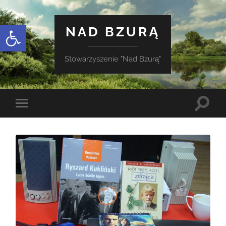
Otwórz pasek narzędzi
NAD BZURĄ
Stowarzyszenie "Nad Bzurą"
Toggle
Toggle
search
mobile
field
menu