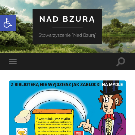
Otwórz pasek narzędzi
NAD BZURĄ
Stowarzyszenie "Nad Bzurą"
Toggle
Toggle
search
mobile
field
menu