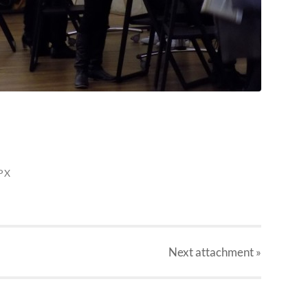
PX
Next
attachment
»