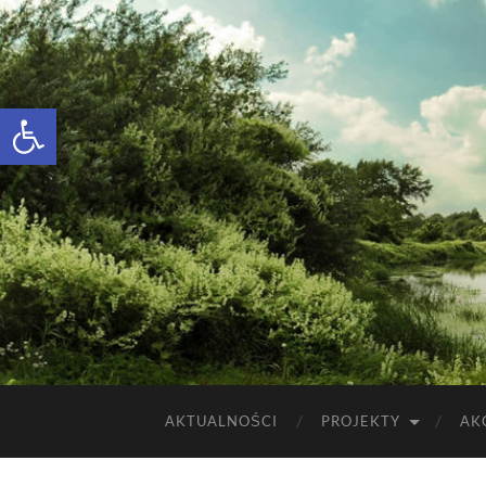
Otwórz pasek narzędzi
AKTUALNOŚCI
PROJEKTY
AK