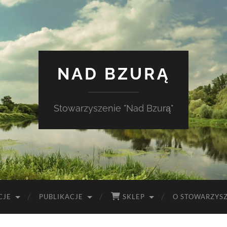
NAD BZURĄ
Stowarzyszenie "Nad Bzurą"
CJE
PUBLIKACJE
SKLEP
O STOWARZYS