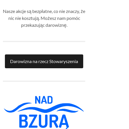
Nasze akcje są bezpłatne, co nie znaczy, że
nic nie kosztują. Możesz nam pomóc
przekazując darowiznę.
Darowizna na rzecz Stowaryszenia