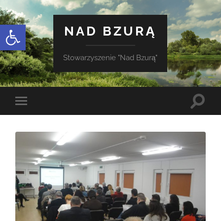
Otwórz pasek narzędzi
NAD BZURĄ
Stowarzyszenie "Nad Bzurą"
Toggle
Toggle
search
mobile
field
menu