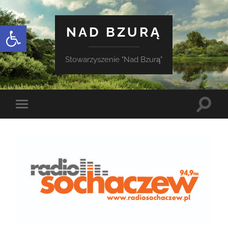
Otwórz pasek narzędzi
NAD BZURĄ
Stowarzyszenie "Nad Bzurą"
Toggle
Toggle
search
mobile
field
menu