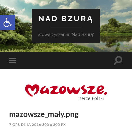
Otwórz pasek narzędzi
NAD BZURĄ
Stowarzyszenie "Nad Bzurą"
Toggle
Toggle
search
mobile
field
menu
mazowsze_mały.png
7 GRUDNIA 2016
300
x
300 PX