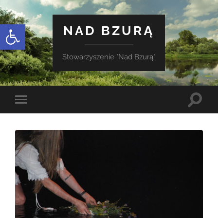
Otwórz pasek narzędzi
NAD BZURĄ
Stowarzyszenie "Nad Bzurą"
Toggle
Toggle
search
mobile
field
menu