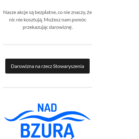
Nasze akcje są bezpłatne, co nie znaczy, że
nic nie kosztują. Możesz nam pomóc
przekazując darowiznę.
Darowizna na rzecz Stowaryszenia