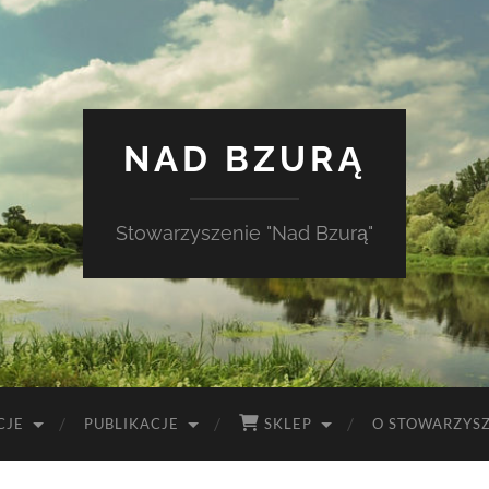
NAD BZURĄ
Stowarzyszenie "Nad Bzurą"
CJE
PUBLIKACJE
SKLEP
O STOWARZYS