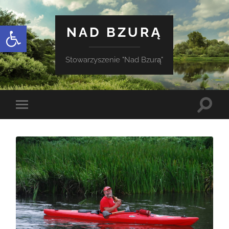
Otwórz pasek narzędzi
NAD BZURĄ
Stowarzyszenie "Nad Bzurą"
Toggle
Toggle
search
mobile
field
menu