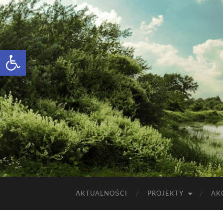
Otwórz pasek narzędzi
AKTUALNOŚCI
PROJEKTY
AK