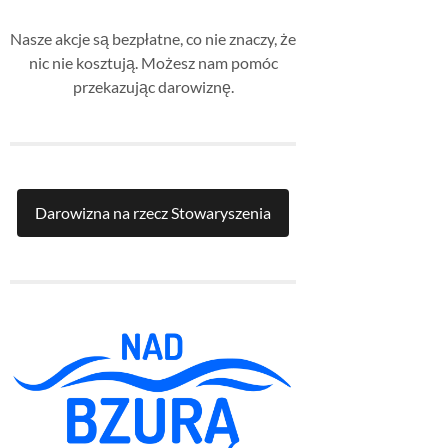
Nasze akcje są bezpłatne, co nie znaczy, że
nic nie kosztują. Możesz nam pomóc
przekazując darowiznę.
Darowizna na rzecz Stowaryszenia