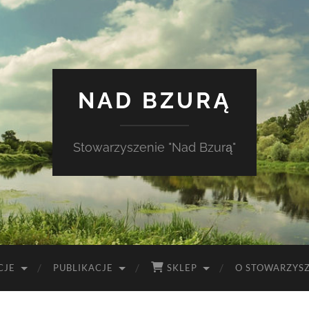
NAD BZURĄ
Stowarzyszenie "Nad Bzurą"
CJE
PUBLIKACJE
SKLEP
O STOWARZYS