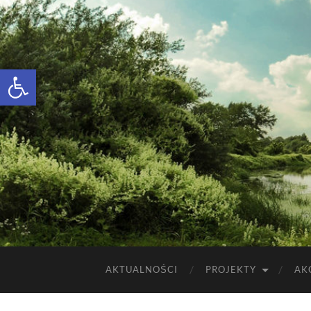
Otwórz pasek narzędzi
AKTUALNOŚCI
PROJEKTY
AK