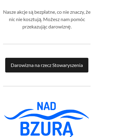
Nasze akcje są bezpłatne, co nie znaczy, że
nic nie kosztują. Możesz nam pomóc
przekazując darowiznę.
Darowizna na rzecz Stowaryszenia