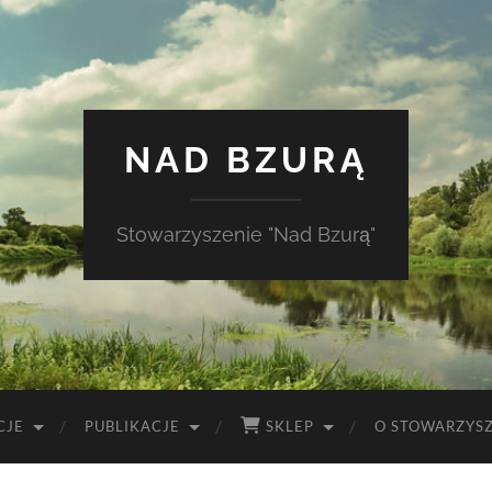
NAD BZURĄ
Stowarzyszenie "Nad Bzurą"
CJE
PUBLIKACJE
SKLEP
O STOWARZYS