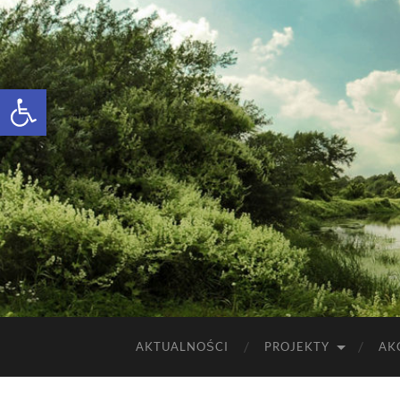
Otwórz pasek narzędzi
AKTUALNOŚCI
PROJEKTY
AK