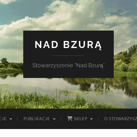
NAD BZURĄ
Stowarzyszenie "Nad Bzurą"
CJE
PUBLIKACJE
SKLEP
O STOWARZYS