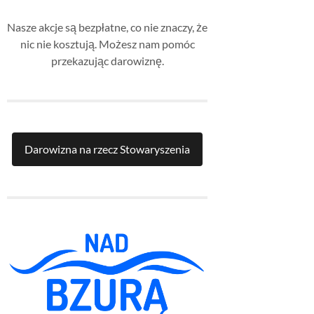
Nasze akcje są bezpłatne, co nie znaczy, że
nic nie kosztują. Możesz nam pomóc
przekazując darowiznę.
Darowizna na rzecz Stowaryszenia