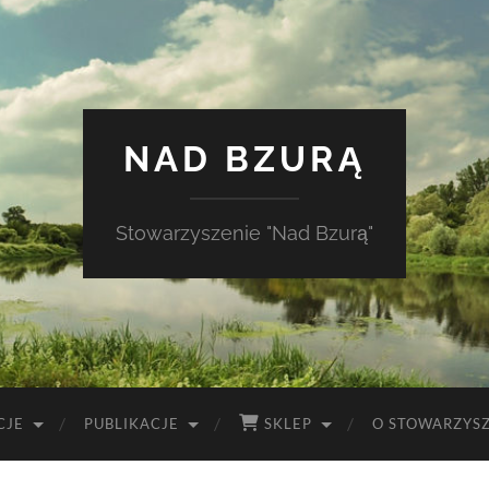
NAD BZURĄ
Stowarzyszenie "Nad Bzurą"
CJE
PUBLIKACJE
SKLEP
O STOWARZYS