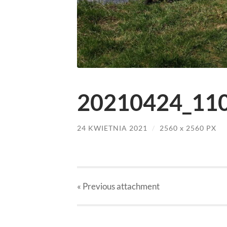
20210424_110
24 KWIETNIA 2021
/
2560
x
2560 PX
« Previous
attachment