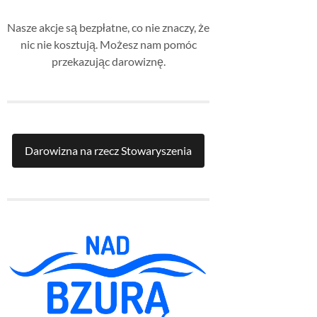
Nasze akcje są bezpłatne, co nie znaczy, że
nic nie kosztują. Możesz nam pomóc
przekazując darowiznę.
Darowizna na rzecz Stowaryszenia