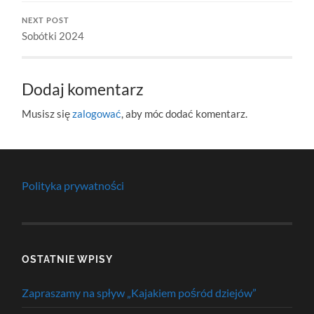
NEXT POST
Sobótki 2024
Dodaj komentarz
Musisz się
zalogować
, aby móc dodać komentarz.
Polityka prywatności
OSTATNIE WPISY
Zapraszamy na spływ „Kajakiem pośród dziejów”