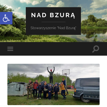
Otwórz pasek narzędzi
NAD BZURĄ
Stowarzyszenie "Nad Bzurą"
Toggle
Toggle
search
mobile
field
menu