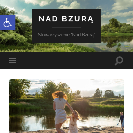
Otwórz pasek narzędzi
NAD BZURĄ
Stowarzyszenie "Nad Bzurą"
Toggle
Toggle
search
mobile
field
menu