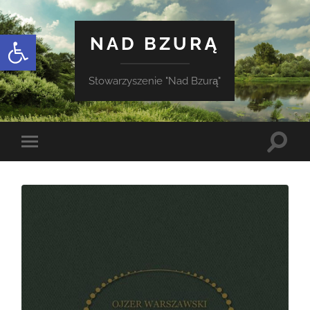
Otwórz pasek narzędzi
NAD BZURĄ
Stowarzyszenie "Nad Bzurą"
Toggle
Toggle
search
mobile
field
menu